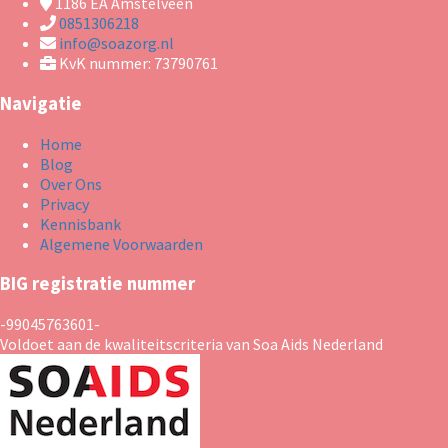
1186 EA
Amstelveen
0851306218
info@soazorg.nl
KvK nummer: 73790761
Navigatie
Home
Blog
Over Ons
Privacy
Kennisbank
Algemene Voorwaarden
BIG registratie nummer
-99045763601-
Voldoet aan de kwaliteitscriteria van Soa Aids Nederland