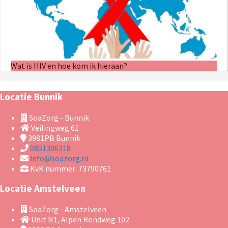
Wat is HIV en hoe kom ik hieraan?
Locatie Bunnik
SoaZorg - Bunnik
Veilingweg 61
3981PB
Bunnik
0851306218
info@soazorg.nl
KvK nummer: 73790761
Locatie Amstelveen
SoaZorg - Amstelveen
Unit N1, Alpen Rondweg 102