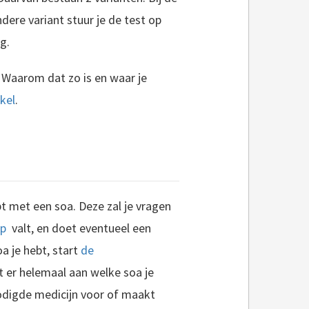
ndere variant stuur je de test op
g.
. Waarom dat zo is en waar je
ikel
.
t met een soa. Deze zal je vragen
ep
valt, en doet eventueel een
oa je hebt, start
de
gt er helemaal aan welke soa je
enodigde medicijn voor of maakt