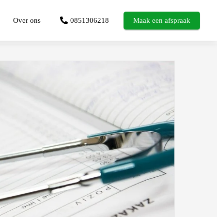
Over ons
0851306218
Maak een afspraak