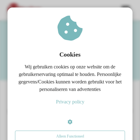
ngen
 policy
Cookies
Wij gebruiken cookies op onze website om de
oneel
gebruikerservaring optimaal te houden. Persoonlijke
gegevens/Cookies kunnen worden gebruikt voor het
onele
personaliseren van advertenties
s zijn
Judith Price
kelijk om
in
uncategorised
Privacy policy
bsite te
Wat is de behandeling van gonorroe?
ken. Ze
 gebruikt
asisfuncties
der deze
Alleen Functioneel